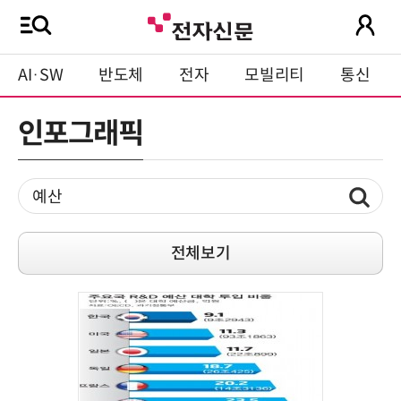
AI·SW
반도체
전자
모빌리티
통신
인포그래픽
전체보기