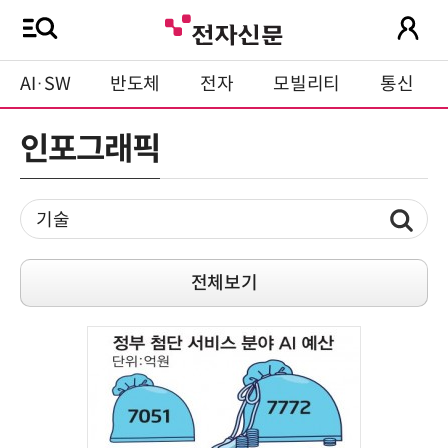
AI·SW
반도체
전자
모빌리티
통신
인포그래픽
전체보기