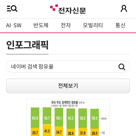
AI·SW
반도체
전자
모빌리티
통신
인포그래픽
전체보기