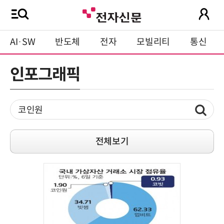
AI·SW
반도체
전자
모빌리티
통신
인포그래픽
전체보기