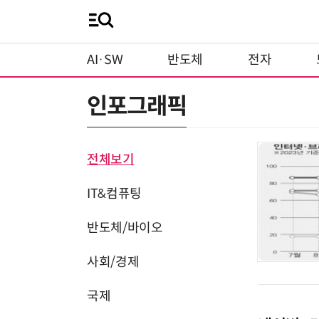
AI·SW
반도체
전자
인포그래픽
전체보기
IT&컴퓨팅
반도체/바이오
사회/경제
국제