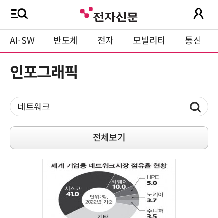
AI·SW
반도체
전자
모빌리티
통신
인포그래픽
전체보기