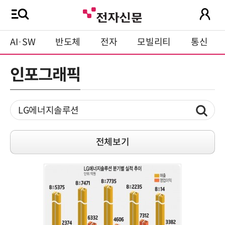
AI·SW
반도체
전자
모빌리티
통신
인포그래픽
전체보기