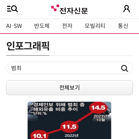
AI·SW
반도체
전자
모빌리티
통신
인포그래픽
전체보기