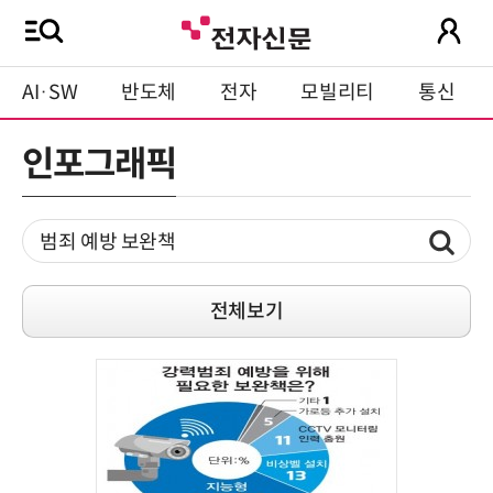
AI·SW
반도체
전자
모빌리티
통신
인포그래픽
전체보기