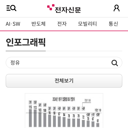
AI·SW
반도체
전자
모빌리티
통신
인포그래픽
전체보기