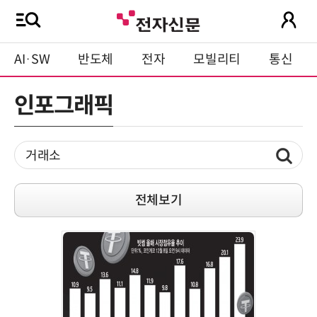
AI·SW
반도체
전자
모빌리티
통신
인포그래픽
전체보기