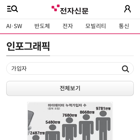
AI·SW
반도체
전자
모빌리티
통신
인포그래픽
전체보기