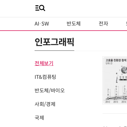
AI·SW
반도체
전자
인포그래픽
전체보기
IT&컴퓨팅
반도체/바이오
사회/경제
국제