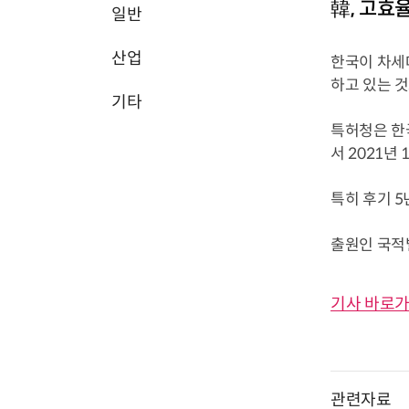
韓, 고효
일반
산업
한국이 차세
하고 있는 
기타
특허청은 한국
서 2021년
특히 후기 5년
출원인 국적별.
기사 바로가
관련자료