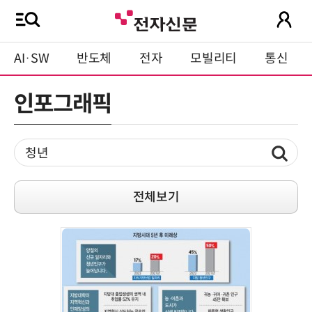
AI·SW
반도체
전자
모빌리티
통신
인포그래픽
전체보기