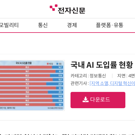
모빌리티
통신
경제
플랫폼·유통
국내 AI 도입률 현황
카테고리 : 정보통신
지면 : 4면
관련기사 :
[지역 소멸, 디지털 혁신
다운로드