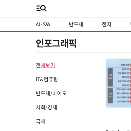
AI·SW
반도체
전자
인포그래픽
전체보기
IT&컴퓨팅
반도체/바이오
사회/경제
국제