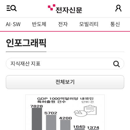
AI·SW
반도체
전자
모빌리티
통신
인포그래픽
전체보기