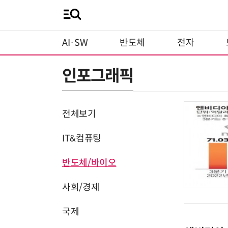
AI·SW
반도체
전자
인포그래픽
전체보기
IT&컴퓨팅
반도체/바이오
사회/경제
국제