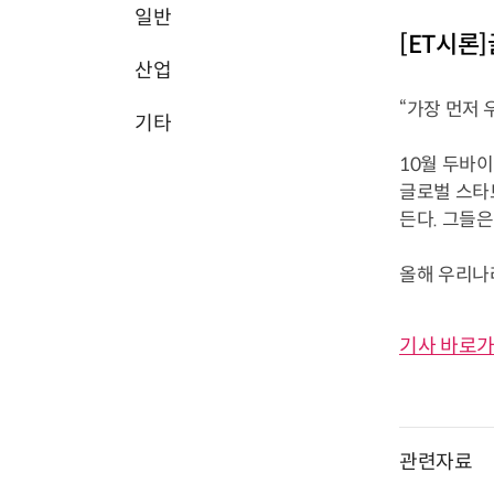
일반
[ET시론
산업
“가장 먼저 
기타
10월 두바
글로벌 스타
든다. 그들
올해 우리나라
기사 바로가
관련자료