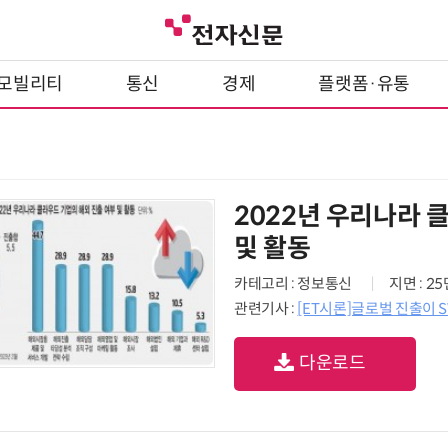
모빌리티
통신
경제
플랫폼·유통
2022년 우리나라 
및 활동
카테고리 : 정보통신
지면 : 2
관련기사 :
[ET시론]글로벌 진출이
다운로드