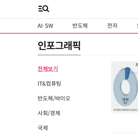
AI·SW
반도체
전자
인포그래픽
전체보기
IT&컴퓨팅
반도체/바이오
사회/경제
국제