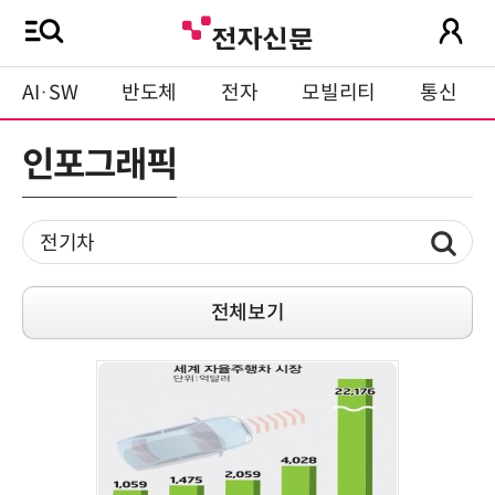
AI·SW
반도체
전자
모빌리티
통신
인포그래픽
전체보기