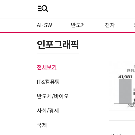
AI·SW
반도체
전자
인포그래픽
전체보기
IT&컴퓨팅
반도체/바이오
사회/경제
국제