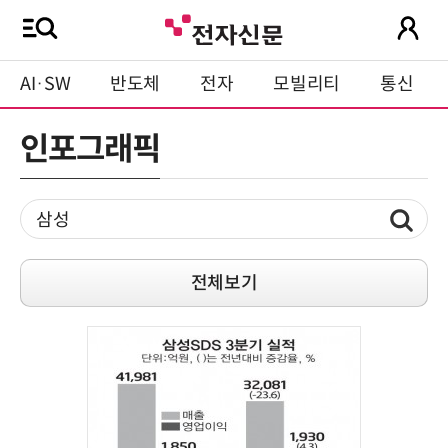
AI·SW
반도체
전자
모빌리티
통신
인포그래픽
전체보기