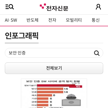
AI·SW
반도체
전자
모빌리티
통신
인포그래픽
전체보기