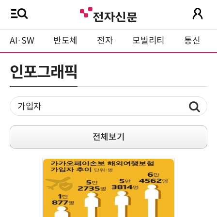
AI·SW
반도체
전자
모빌리티
통신
인포그래픽
전체보기