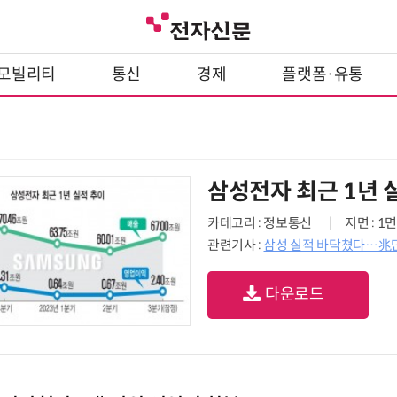
모빌리티
통신
경제
플랫폼·유통
삼성전자 최근 1년 
카테고리 : 정보통신
지면 : 1면
관련기사 :
삼성 실적 바닥쳤다…兆
다운로드