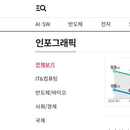
AI·SW
반도체
전자
인포그래픽
전체보기
IT&컴퓨팅
반도체/바이오
사회/경제
국제