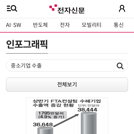
AI·SW
반도체
전자
모빌리티
통신
인포그래픽
전체보기