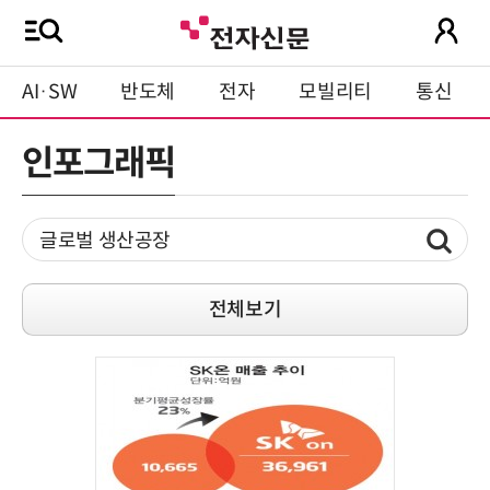
AI·SW
반도체
전자
모빌리티
통신
인포그래픽
전체보기