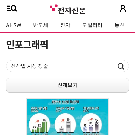
AI·SW
반도체
전자
모빌리티
통신
인포그래픽
전체보기