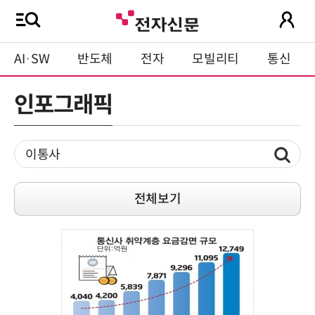
AI·SW
반도체
전자
모빌리티
통신
인포그래픽
전체보기