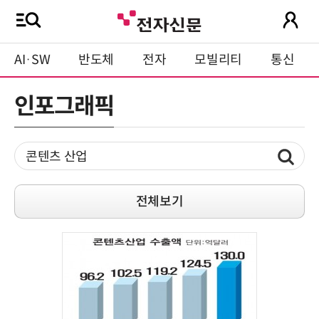
AI·SW
반도체
전자
모빌리티
통신
인포그래픽
전체보기