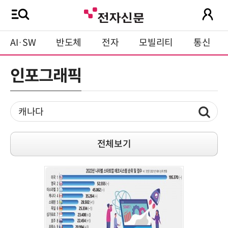
AI·SW
반도체
전자
모빌리티
통신
인포그래픽
전체보기