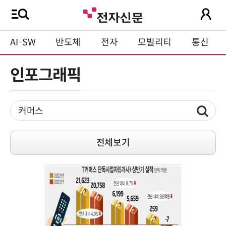
AI·SW
반도체
전자
모빌리티
통신
인포그래픽
전체보기