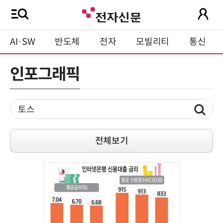
AI·SW
반도체
전자
모빌리티
통신
인포그래픽
전체보기