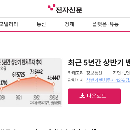
모빌리티
통신
경제
플랫폼·유통
최근 5년간 상반기 
카테고리 : 정보통신
지면 : 1면
관련기사 :
상반기 벤처투자 42% 감소
다운로드