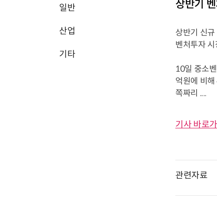
상반기 벤
일반
산업
상반기 신규 
벤처투자 시
기타
10일 중소
억원에 비해
쪽짜리 ....
기사 바로가
관련자료