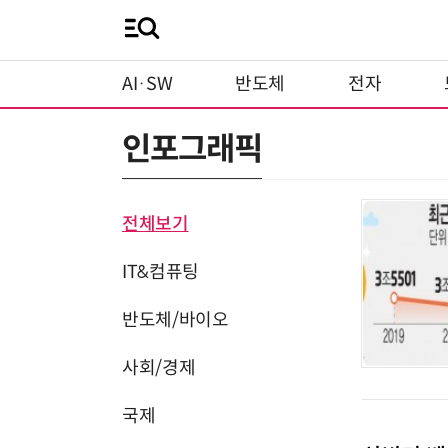
AI·SW
반도체
전자
인포그래픽
전체보기
IT&컴퓨팅
반도체/바이오
사회/경제
국제