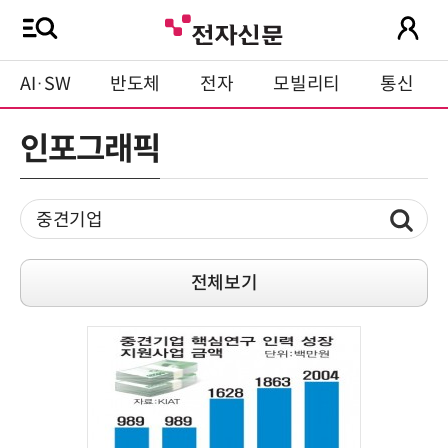
AI·SW
반도체
전자
모빌리티
통신
인포그래픽
전체보기