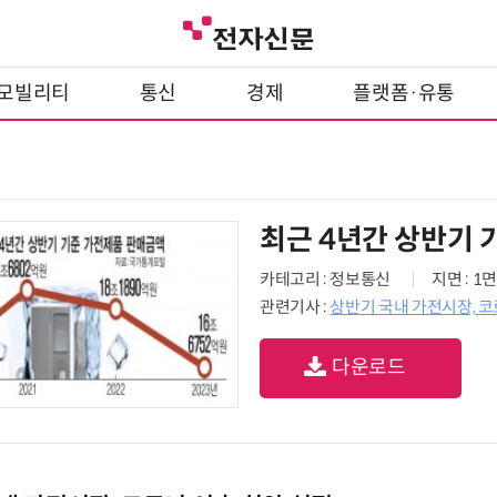
모빌리티
통신
경제
플랫폼·유통
최근 4년간 상반기 
카테고리 : 정보통신
지면 : 1면
관련기사 :
상반기 국내 가전시장, 코
다운로드