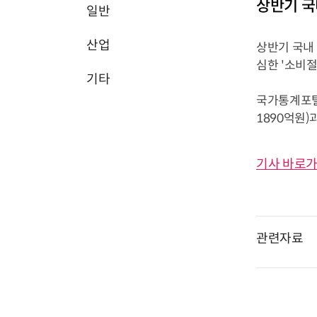
상반기 국
일반
산업
상반기 국내
심한 '소비절
기타
국가통계포털(
1890억원)
기사 바로가
관련자료