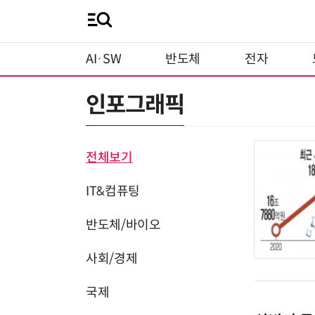
AI·SW
반도체
전자
인포그래픽
전체보기
IT&컴퓨팅
반도체/바이오
사회/경제
국제