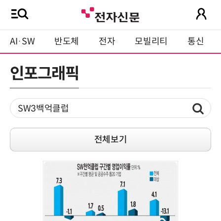
AI·SW
반도체
전자
모빌리티
통신
인포그래픽
전체보기