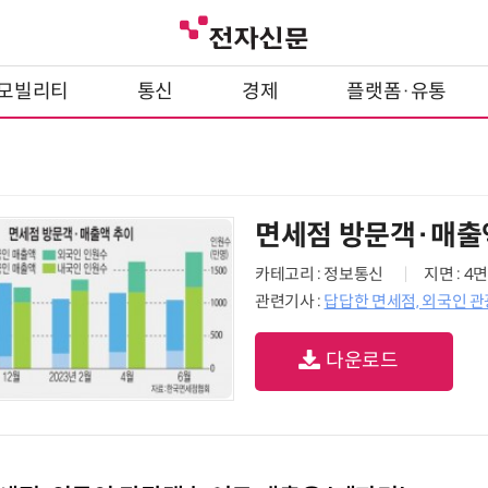
모빌리티
통신
경제
플랫폼·유통
면세점 방문객·매출
카테고리 : 정보통신
지면 : 4면
관련기사 :
답답한 면세점, 외국인 관
다운로드