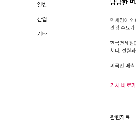
답답한 면
일반
산업
면세점이 엔
관광 수요가
기타
한국면세점협회
치다. 전월과
외국인 매출 
기사 바로가
관련자료