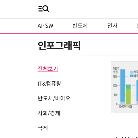
AI·SW
반도체
전자
인포그래픽
전체보기
IT&컴퓨팅
반도체/바이오
사회/경제
국제