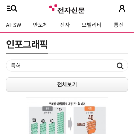
AI·SW
반도체
전자
모빌리티
통신
인포그래픽
전체보기