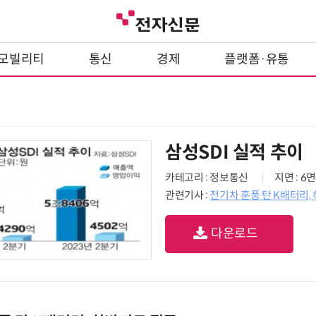
모빌리티
통신
경제
플랫폼·유통
삼성SDI 실적 추이
카테고리 : 정보통신
지면 : 6면
관련기사 :
전기차 훈풍 탄 K배터리,
다운로드