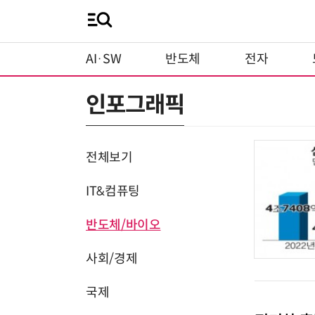
AI·SW
반도체
전자
인포그래픽
전체보기
IT&컴퓨팅
반도체/바이오
사회/경제
국제