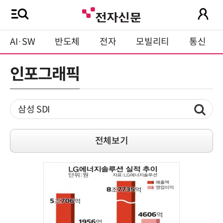
AI·SW
반도체
전자
모빌리티
통신
인포그래픽
전체보기