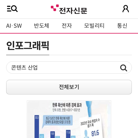
AI·SW
반도체
전자
모빌리티
통신
인포그래픽
전체보기