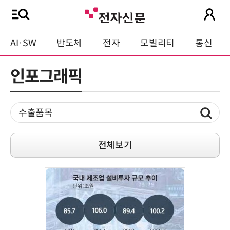
AI·SW
반도체
전자
모빌리티
통신
인포그래픽
전체보기