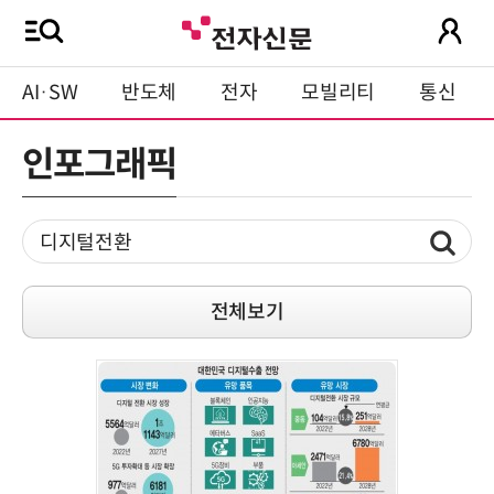
AI·SW
반도체
전자
모빌리티
통신
인포그래픽
전체보기