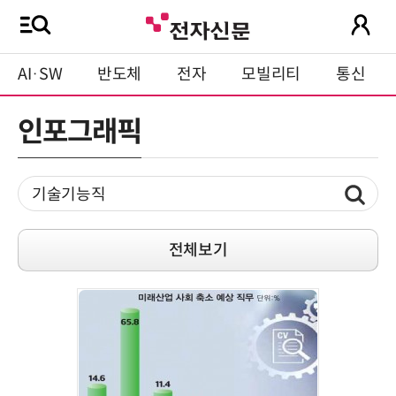
AI·SW
반도체
전자
모빌리티
통신
인포그래픽
전체보기