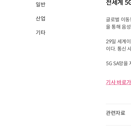
전세계 5
일반
산업
글로벌 이동통
을 통해 음성
기타
29일 세계이
이다. 통신 
5G SA망을
기사 바로가
관련자료