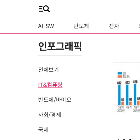
AI·SW
반도체
전자
인포그래픽
전체보기
IT&컴퓨팅
반도체/바이오
사회/경제
국제