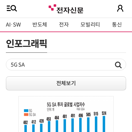
AI·SW
반도체
전자
모빌리티
통신
인포그래픽
전체보기