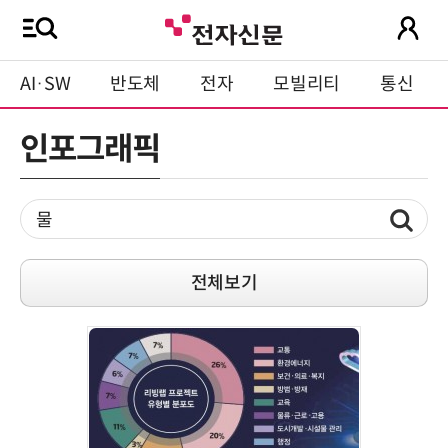
AI·SW
반도체
전자
모빌리티
통신
인포그래픽
전체보기