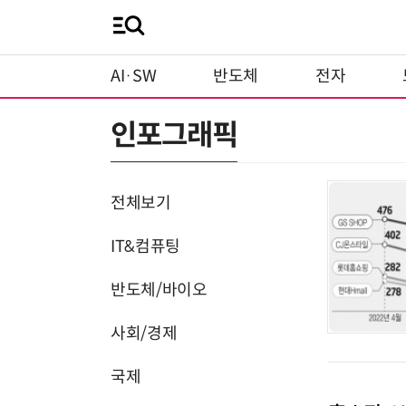
AI·SW
반도체
전자
인포그래픽
전체보기
IT&컴퓨팅
반도체/바이오
사회/경제
국제