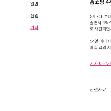
홈쇼핑 4
일반
산업
GS·CJ·롯
줄면서 모바
기타
로 재편되면
14일 아이
바일 앱의 지난
기사 바로가
관련자료