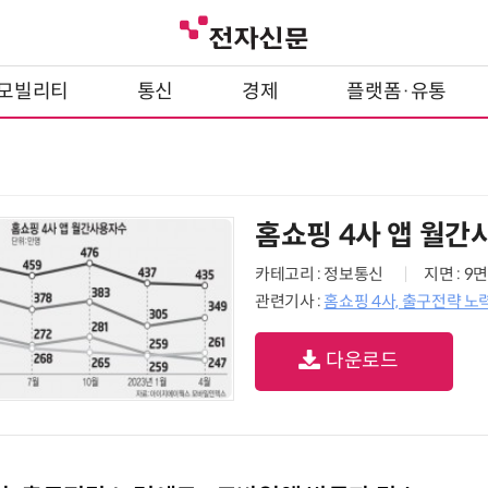
모빌리티
통신
경제
플랫폼·유통
홈쇼핑 4사 앱 월
카테고리 : 정보통신
지면 : 9면
관련기사 :
홈쇼핑 4사, 출구전략 노
다운로드