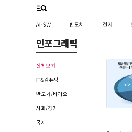
AI·SW
반도체
전자
인포그래픽
전체보기
IT&컴퓨팅
반도체/바이오
사회/경제
국제