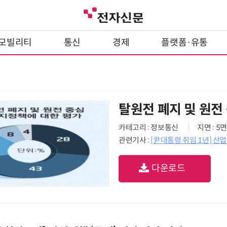
모빌리티
통신
경제
플랫폼·유통
탈원전 폐지 및 원전
카테고리 : 정보통신
지면 : 5면
관련기사 :
[尹대통령 취임 1년] 산업
다운로드