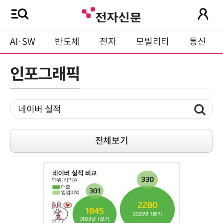
AI·SW
반도체
전자
모빌리티
통신
인포그래픽
전체보기